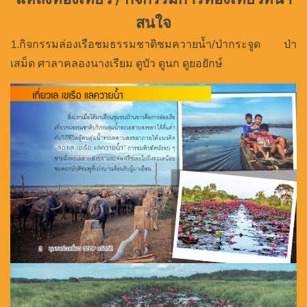
สนใจ
1.กิจกรรมล่องเรือชมธรรมชาติชมควายน้ำ/ป่ากระจูด ป่า
เสม็ด ศาลาคลองนางเรียม ดูบัว ดูนก ดูยอยักษ์