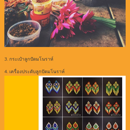
3. กระเป๋าลูกปัดมโนราห์
4. เครื่องประดับลูกปัดมโนราห์