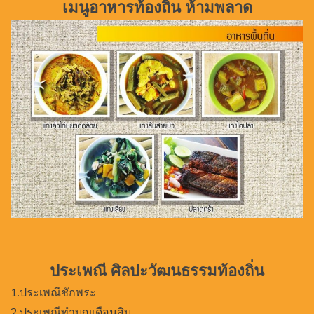
เมนูอาหารท้องถิ่น ห้ามพลาด
ประเพณี ศิลปะวัฒนธรรมท้องถิ่น
1.ประเพณีชักพระ
2.ประเพณีทำบุญเดือนสิบ