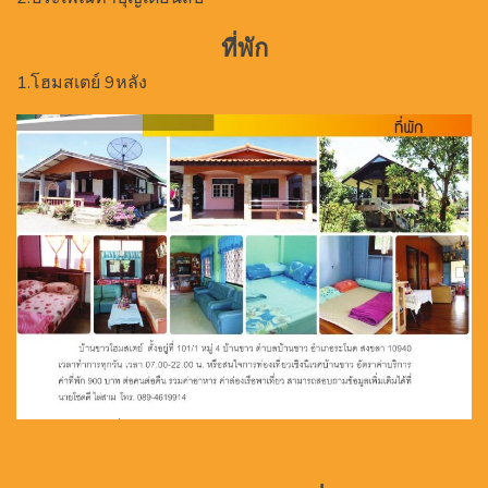
ที่พัก
1.โฮมสเตย์ 9หลัง