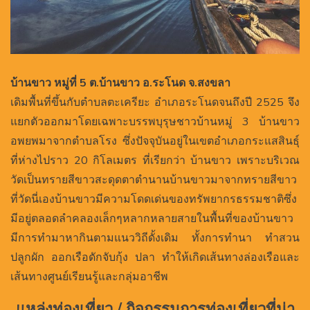
บ้านขาว หมู่ที่ 5 ต.บ้านขาว อ.ระโนด จ.สงขลา
เดิมพื้นที่ขึ้นกับตำบลตะเครียะ อำเภอระโนดจนถึงปี 2525 จึง
แยกตัวออกมาโดยเฉพาะบรรพบุรุษชาวบ้านหมู่ 3 บ้านขาว
อพยพมาจากตำบลโรง ซึ่งปัจจุบันอยู่ในเขตอำเภอกระแสสินธุ์
ที่ห่างไปราว 20 กิโลเมตร ที่เรียกว่า บ้านขาว เพราะบริเวณ
วัดเป็นทรายสีขาวสะดุดตาตำนานบ้านขาวมาจากทรายสีขาว
ที่วัดนี่เองบ้านขาวมีความโดดเด่นของทรัพยากรธรรมชาติซึ่ง
มีอยู่ตลอดลำคลองเล็กๆหลากหลายสายในพื้นที่ของบ้านขาว
มีการทำมาหากินตามแนววิถีดั้งเดิม ทั้งการทำนา ทำสวน
ปลูกผัก ออกเรือดักจับกุ้ง ปลา ทำให้เกิดเส้นทางล่องเรือและ
เส้นทางศูนย์เรียนรู้และกลุ่มอาชีพ
แหล่งท่องเที่ยว / กิจกรรมการท่องเที่ยวที่น่า