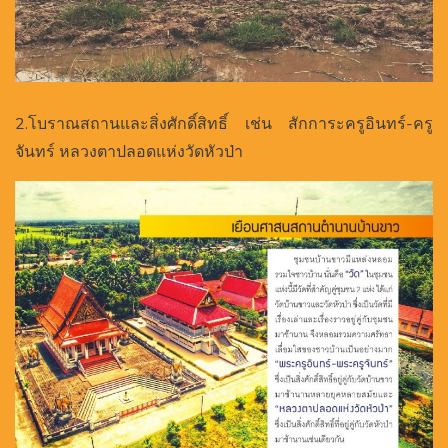
2.โบราณสถานและสิ่งศักดิ์สิทธิ์ เช่น สักการะครูอินทร์-ครู
จันทร์ หลวงตาปลอดแห่งวัดหัวป่า